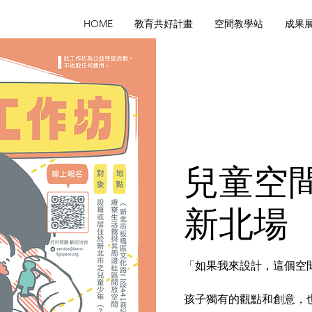
HOME
教育共好計畫
空間教學站
成果
兒童空
新北場
「如果我來設計，這個空
孩子獨有的觀點和創意，