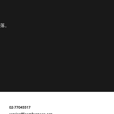
角落。
02-77045517
service@learnbyspace.org