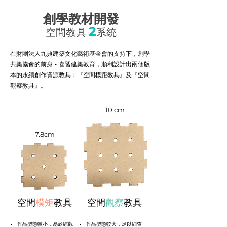
創學教材開發
2
空間教具
系
統
在財團法人九典建築文化藝術基金會的支持下，創學
共築協會的前身 - 喜習建築教育，順利設計出兩個版
本的永續創作資源教具：『空間模距教具』及『空間
觀察教具』。
10 cm
7.8cm
​空間
模矩
教具
​空間
觀察
教具
作品型態較小，易於綜觀
作品型態較大，足以細查