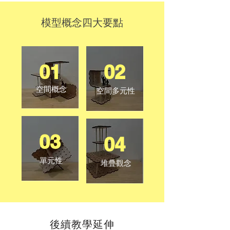
模型概念四大要點
01
02
空間概念
空間多元性
03
04
單元性
堆疊觀念
​後續教學延伸